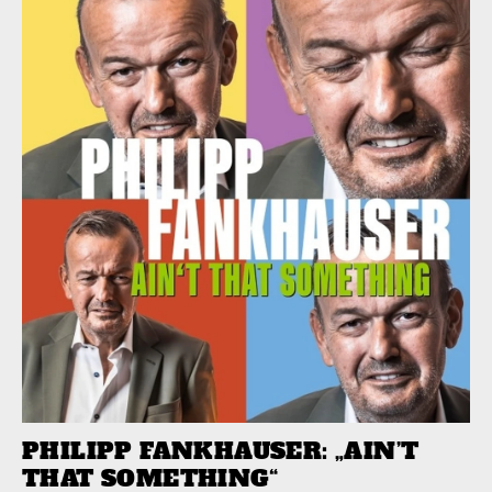
PHILIPP FANKHAUSER: „AIN’T
THAT SOMETHING“