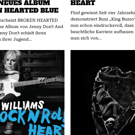
 NEUES ALBUM
HEART
 HEARTED BLUE
Fünf gewinnt Seit vier Jahrzehnten
demonstriert Buzz „King Buzzo
 erscheint BROKEN HEARTED
nun schon eindrucksvoll, dass
ue Album von Jenny Don't And
beachtliche Karriere aufbauen 
nny Don't erhielt ihren
man sich von...
 ihrer Jugend...