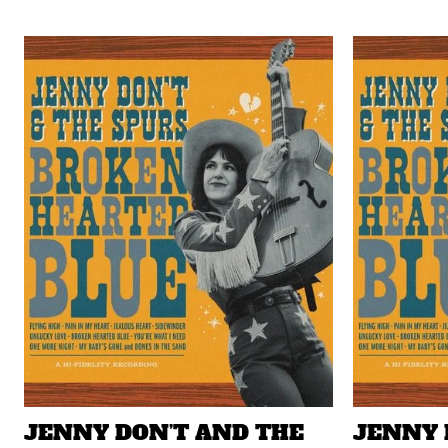
JENNY DON’T AND THE
JENNY 