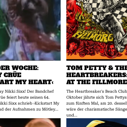
DER WOCHE:
TOM PETTY & TH
 CRÜE
HEARTBREAKERS:
TART MY HEART‹
AT THE FILLMORE 
y Nikki Sixx! Der Bandchef
The Heartbreaker's Beach Club Am 2
üe feiert heute seinen 64.
Oktober jährte sich Tom Petty
zum fünften Mal, am 20. desse
nd der Aufnahmen zu Mötley...
wäre der charismatische Sänger
und...