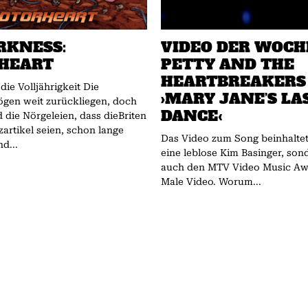
RKNESS:
VIDEO DER WOCH
HEART
PETTY AND THE
HEARTBREAKERS
ie Volljährigkeit Die
›MARY JANE’S LA
ögen weit zurückliegen, doch
DANCE‹
 die Nörgeleien, dass dieBriten
zartikel seien, schon lange
Das Video zum Song beinhaltet
d...
eine leblose Kim Basinger, so
auch den MTV Video Music Awa
Male Video. Worum...