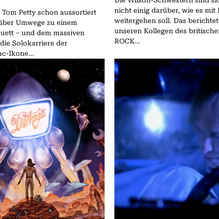
Die Wilson-Schwestern sind sic
nicht einig darüber, wie es mit
 Tom Petty schon aussortiert
weitergehen soll. Das berichte
 über Umwege zu einem
unseren Kollegen des britisch
Duett – und dem massiven
ROCK...
 die Solokarriere der
c-Ikone...