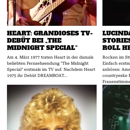
HEART: GRANDIOSES TV-
LUCIND
DEBÜT BEI „THE
STORIE
MIDNIGHT SPECIAL“
ROLL H
Am 4. März 1977 traten Heart in der damals
Rocken im Stu
beliebten Fernsehsendung "The Midnight
Einfach erst
Special" erstmals im TV auf. Nachdem Heart
anhören: Ame
1975 ihr Debüt DREAMBOAT...
countryeske B
Frauenstimme 