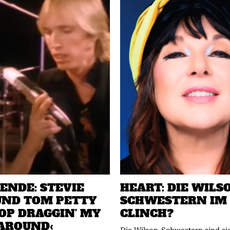
ENDE: STEVIE
HEART: DIE WILS
UND TOM PETTY
SCHWESTERN IM
TOP DRAGGIN’ MY
CLINCH?
AROUND‹