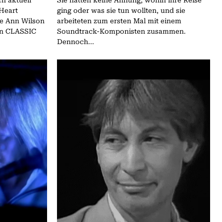
h aktuell
Sie hatten keine Ahnung, wohin ihre Reise
 Heart
ging oder was sie tun wollten, und sie
te Ann Wilson
arbeiteten zum ersten Mal mit einem
en CLASSIC
Soundtrack-Komponisten zusammen.
Dennoch...