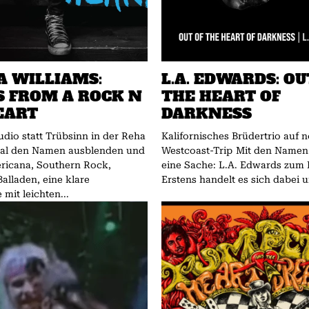
A WILLIAMS:
L.A. EDWARDS: OU
S FROM A ROCK N
THE HEART OF
EART
DARKNESS
dio statt Trübsinn in der Reha
Kalifornisches Brüdertrio auf 
mal den Namen ausblenden und
Westcoast-Trip Mit den Namen ist es oft so
ricana, Southern Rock,
eine Sache: L.A. Edwards zum B
alladen, eine klare
Erstens handelt es sich dabei u
mit leichten...