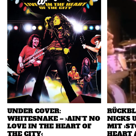
UNDER COVER:
RÜCKBL
WHITESNAKE – ›AIN’T NO
NICKS 
LOVE IN THE HEART OF
MIT ›S
THE CITY‹
HEART 