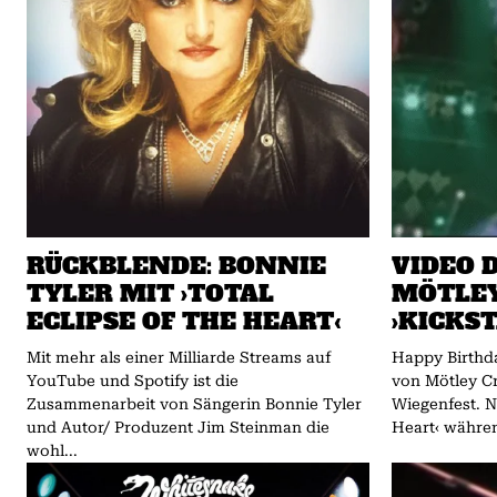
RÜCKBLENDE: BONNIE
VIDEO 
TYLER MIT ›TOTAL
MÖTLEY
ECLIPSE OF THE HEART‹
›KICKS
Mit mehr als einer Milliarde Streams auf
Happy Birthda
YouTube und Spotify ist die
von Mötley Cr
Zusammenarbeit von Sängerin Bonnie Tyler
Wiegenfest. Nikki Sixx schrieb ›Kickstart My
und Autor/ Produzent Jim Steinman die
Heart‹ währe
wohl...