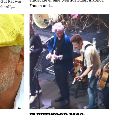
entdeckte er eine Welt aus Blues, Alkohol,
 Gut Rat war
Frauen und...
ehen?“,...