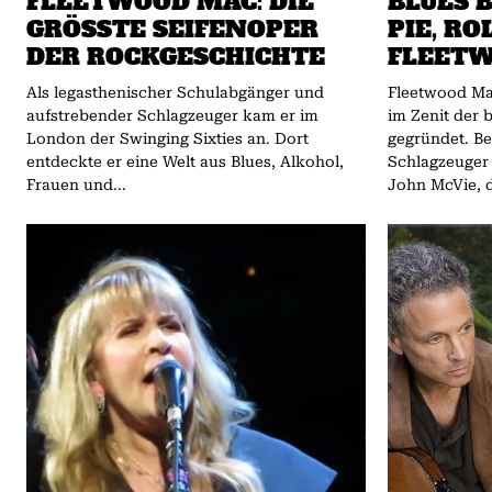
FLEETWOOD MAC: DIE
BLUES 
GRÖSSTE SEIFENOPER D
PIE, RO
ER ROCKGESCHICHTE
FLEET
Als legasthenischer Schulabgänger und
Fleetwood Mac Fleetwood Mac wurde
aufstrebender Schlagzeuger kam er im
im Zenit der 
London der Swinging Sixties an. Dort
gegründet. B
entdeckte er eine Welt aus Blues, Alkohol,
Schlagzeuger
Frauen und...
John McVie, d