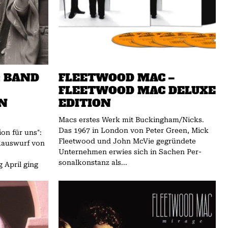
: BAND
FLEETWOOD MAC –
FLEETWOOD MAC DELUXE
N
EDITION
Macs erstes Werk mit Buckingham/Nicks.
Das 1967 in London von Peter Green, Mick
ion für uns":
Fleet­wood und John McVie ge­­gründete
Rauswurf von
Unternehmen er­­wies sich in Sachen Per­
sonalkonstanz als...