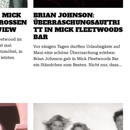
 MICK
BRIAN JOHNSON:
OSSEN R
ÜBERRASCHUNGSAUFTRI
IEW
TT IN MICK FLEETWOODS
BAR
eetwood im
st mal
Vor einigen Tagen durften Urlaubsgäste auf
tzmöbel, in
Maui eine schöne Überraschung erleben:
letzten
Brian Johnson gab in Mick Fleetwoods Bar
ein Ständchen zum Besten. Nicht nur, dass...