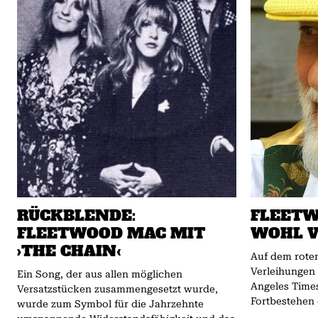
RÜCKBLENDE:
FLEETW
FLEETWOOD MAC MIT
WOHL V
›THE CHAIN‹
Auf dem rote
Verleihungen
Ein Song, der aus allen möglichen
Angeles Times
Versatzstücken zusammengesetzt wurde,
Fortbestehen d
wurde zum Symbol für die Jahrzehnte