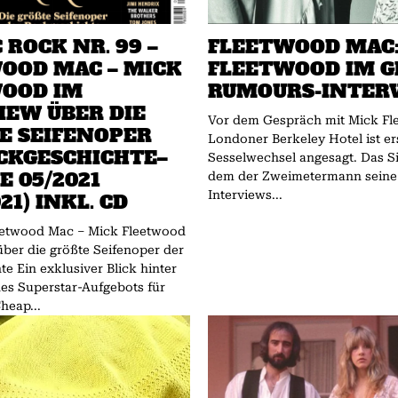
 ROCK NR. 99 –
FLEETWOOD MAC:
OOD MAC – MICK
FLEETWOOD IM GR
OOD IM
UMOURS-INTERV
IEW ÜBER DIE
Vor dem Gespräch mit Mick Fl
 SEIFENOPER D
Londoner Berkeley Hotel ist er
KGESCHICHTE– A
Sesselwechsel angesagt. Das Si
05/2021 (
dem der Zweimetermann seine 
Interviews...
1) INKL. CD
leetwood Mac – Mick Fleetwood
über die größte Seifenoper der
e Ein exklusiver Blick hinter
des Superstar-Aufgebots für
heap...