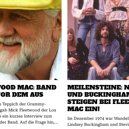
OOD MAC: BAND
MEILENSTEINE: 
OR DEM AUS
UND BUCKINGHA
STEIGEN BEI FL
n Teppich der Grammy-
MAC EIN!
 gab Mick Fleetwood der Los
 ein kurzes Interview zum
Im Dezember 1974 war Wandel 
er Band. Auf die Frage hin,...
Lindsey Buckingham und Stevi