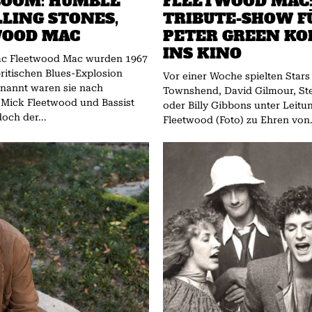
BOOM: HUMBLE
FLEETWOOD MAC
LLING STONES,
TRIBUTE-SHOW F
WOOD MAC
PETER GREEN K
INS KINO
n 1967
britischen Blues-Explosion
Vor einer Woche spielten Stars
enannt waren sie nach
Townshend, David Gilmour, St
 Mick Fleetwood und Bassist
oder Billy Gibbons unter Leitu
och der...
Fleetwood (Foto) zu Ehren von.