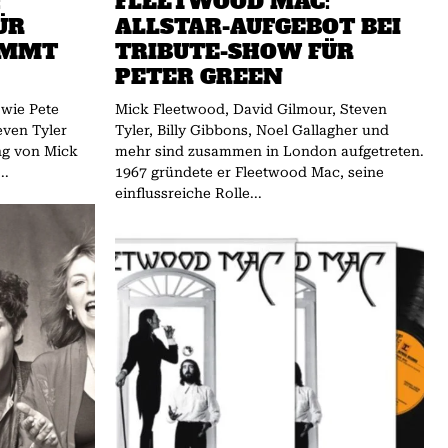
:
FLEETWOOD MAC:
ÜR
ALLSTAR-AUFGEBOT BEI
OMMT
TRIBUTE-SHOW FÜR
PETER GREEN
 wie Pete
Mick Fleetwood, David Gilmour, Steven
even Tyler
Tyler, Billy Gibbons, Noel Gallagher und
ng von Mick
mehr sind zusammen in London aufgetreten.
..
1967 gründete er Fleetwood Mac, seine
einflussreiche Rolle...