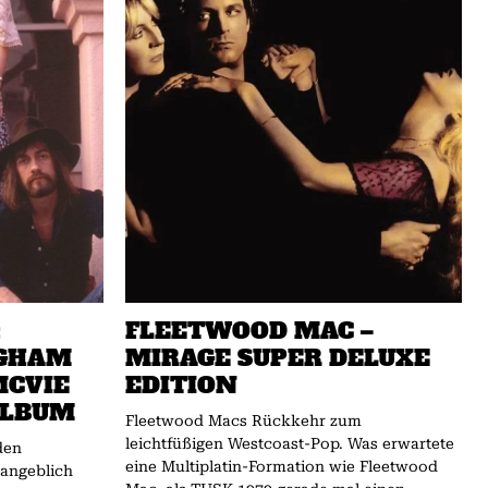
:
FLEETWOOD MAC –
NGHAM
MIRAGE SUPER DELUXE
MCVIE
EDITION
ALBUM
Fleetwood Macs Rückkehr zum
leichtfüßigen Westcoast-Pop. Was erwartete
den
eine Multiplatin-Forma­tion wie Fleetwood
 angeblich