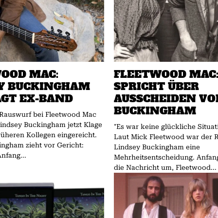
OOD MAC:
FLEETWOOD MAC
Y BUCKINGHAM
SPRICHT ÜBER
GT EX-BAND
AUSSCHEIDEN VO
BUCKINGHAM
Rauswurf bei Fleetwood Mac
 Lindsey Buckingham jetzt Klage
"Es war keine glückliche Situat
rüheren Kollegen eingereicht.
Laut Mick Fleetwood war der 
ngham zieht vor Gericht:
Lindsey Buckingham eine
nfang...
Mehrheitsentscheidung. Anfang April ging
die Nachricht um, Fleetwood...