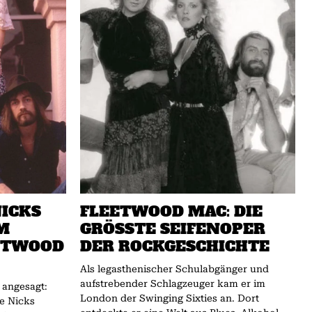
NICKS
FLEETWOOD MAC: DIE
M
GRÖSSTE SEIFENOPER D
EETWOOD
ER ROCKGESCHICHTE
Als legasthenischer Schulabgänger und
aufstrebender Schlagzeuger kam er im
angesagt:
London der Swinging Sixties an. Dort
e Nicks