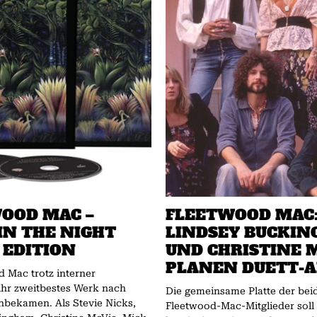
OOD MAC –
FLEETWOOD MAC
IN THE NIGHT
LINDSEY BUCKI
 EDITION
UND CHRISTINE 
PLANEN DUETT-
 Mac trotz interner
ihr zweitbestes Werk nach
Die gemeinsame Platte der bei
Als Stevie Nicks,
Fleetwood-Mac-Mitglieder soll