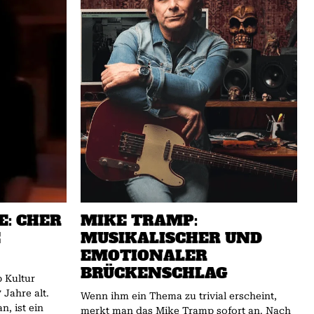
E: CHER
MIKE TRAMP:
E
MUSIKALISCHER UND
EMOTIONALER
BRÜCKENSCHLAG
p Kultur
 Jahre alt.
Wenn ihm ein Thema zu trivial erscheint,
n, ist ein
merkt man das Mike Tramp sofort an. Nach