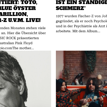
TIERT: TOTO,
IST EIN STÄNDIG
 BLUE ÖYSTER
SCHMERZ“
ARILLION,
1977 wurden Fischer-Z von Jo
-Z U.V.M. LIVE!
gegründet, als er noch Psychol
und in der Psychiatrie als Arzt
nden Monaten stehen viele
arbeitete. Mit dem Album...
e an. Hier die Übersicht über
SIC ROCK präsentierten
io.comThe mother...