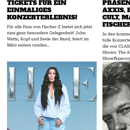
TICKETS FÜR EIN
PRÄSEN
EINMALIGES
AXXIS,
KONZERTERLEBNIS!
CULT, M
FISCHER
Für alle Fans von Fischer-Z bietet sich jetzt
eine ganz besondere Gelegenheit! John
In den komme
Watts, Kopf und Seele der Band, feiert im
tolle Konzert
März seinen runden...
die von CLAS
Shows: The Australian Pink Floyd
Showfkpscorp