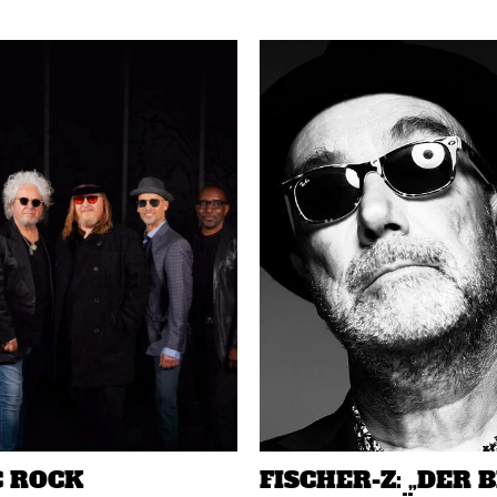
C ROCK
FISCHER-Z: „DER 