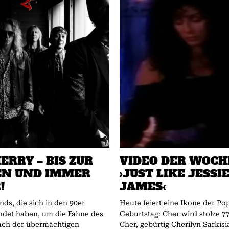
ERRY – BIS ZUR
VIDEO DER WOCH
EN UND IMMER
›JUST LIKE JESSI
!
JAMES‹
nds, die sich in den 90er
Heute feiert eine Ikone der Po
ndet haben, um die Fahne des
Geburtstag: Cher wird stolze 77
nach der übermächtigen
Cher, gebürtig Cherilyn Sarkisia