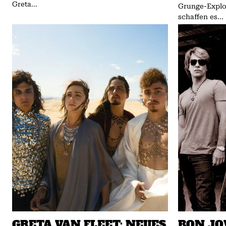
Greta...
Grunge-Explo
schaffen es...
GRETA VAN FLEET: NEUES
BON JOV