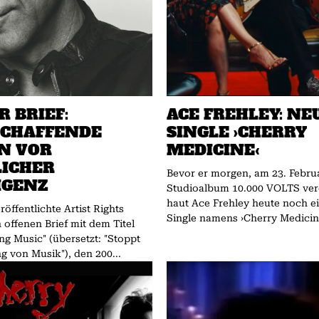
R BRIEF:
ACE FREHLEY: NE
SCHAFFENDE
SINGLE ›CHERRY
N VOR
MEDICINE‹
ICHER
Bevor er morgen, am 23. Februa
IGENZ
Studioalbum 10.000 VOLTS verö
haut Ace Frehley heute noch e
röffentlichte Artist Rights
Single namens ›Cherry Medicine
 offenen Brief mit dem Titel
ng Music" (übersetzt: "Stoppt
g von Musik"), den 200...