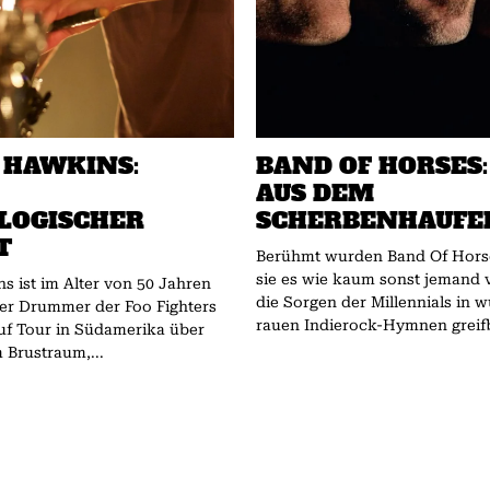
 HAWKINS:
BAND OF HORSES:
AUS DEM
LOGISCHER
SCHERBENHAUFE
T
Berühmt wurden Band Of Horses
sie es wie kaum sonst jemand 
s ist im Alter von 50 Jahren
die Sorgen der Millennials in 
Der Drummer der Foo Fighters
rauen Indierock-Hymnen greifb
uf Tour in Südamerika über
Brustraum,...