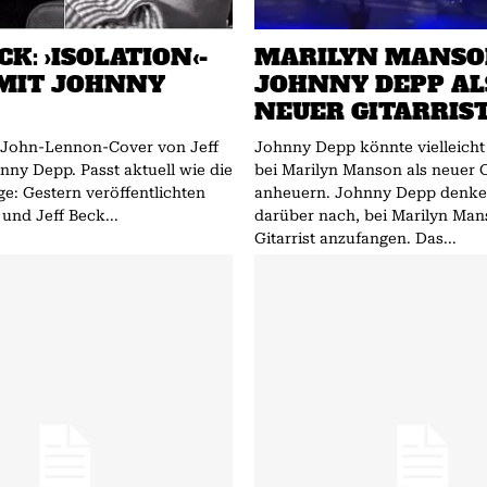
CK: ›ISOLATION‹-
MARILYN MANSO
MIT JOHNNY
JOHNNY DEPP AL
NEUER GITARRIS
s John-Lennon-Cover von Jeff
Johnny Depp könnte vielleich
sst aktuell wie die
bei Marilyn Manson als neuer G
ge: Gestern veröffentlichten
anheuern. Johnny Depp denke aktuell
nd Jeff Beck...
darüber nach, bei Marilyn Man
Gitarrist anzufangen. Das...