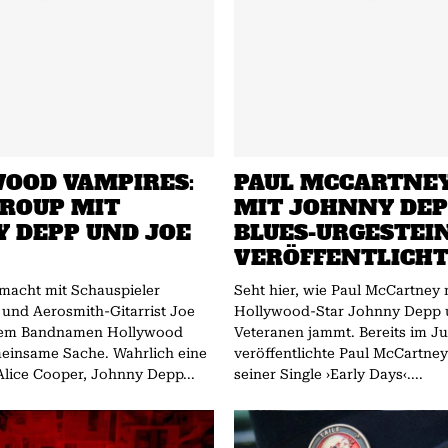
OOD VAMPIRES:
PAUL MCCARTNEY
ROUP MIT
MIT JOHNNY DEP
 DEPP UND JOE
BLUES-URGESTEI
VERÖFFENTLICH
macht mit Schauspieler
Seht hier, wie Paul McCartney 
und Aerosmith-Gitarrist Joe
Hollywood-Star Johnny Depp 
 dem Bandnamen Hollywood
Veteranen jammt. Bereits im Ju
e Sache. Wahrlich eine
veröffentlichte Paul McCartney
lice Cooper, Johnny Depp...
seiner Single ›Early Days‹....