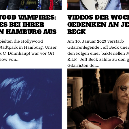
OOD VAMPIRES:
VIDEOS DER WOCH
ES BEI IHRER
GEDENKEN AN JE
N HAMBURG AUS
BECK
pielten die Hollywood
Am 10. Januar 2023 verstarb
Stadtpark in Hamburg. Unser
Gitarrenlegende Jeff Beck une
k C. Dünnhaupt war vor Ort
den Folgen einer bakteriellen M
how von...
R.I.P.! Jeff Beck zählte zu den größten
Gitarristen der...