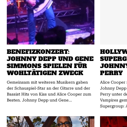
BENEFIZKONZERT:
HOLLYW
JOHNNY DEPP UND GENE
SUPERG
SIMMONS SPIELEN FÜR
JOHNNY
WOHLTÄTIGEN ZWECK
PERRY
Gemeinsam mit weiteren Musikern gaben
Alice Cooper 
der Schauspiel-Star an der Gitarre und der
Johnny Depp 
Bassist Hits von Kiss und Alice Cooper zum
Perry unter
Besten. Johnny Depp und Gene...
Vampires gemeinsam
Supergroup: A