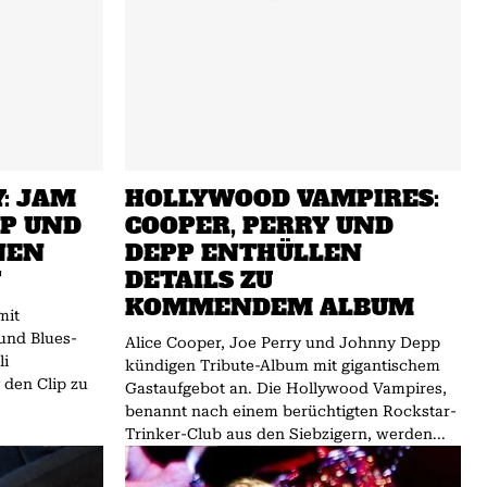
: JAM
HOLLYWOOD VAMPIRES:
P UND
COOPER, PERRY UND
NEN
DEPP ENTHÜLLEN
T
DETAILS ZU
KOMMENDEM ALBUM
mit
und Blues-
Alice Cooper, Joe Perry und Johnny Depp
li
kündigen Tribute-Album mit gigantischem
 den Clip zu
Gastaufgebot an. Die Hollywood Vampires,
benannt nach einem berüchtigten Rockstar-
Trinker-Club aus den Siebzigern, werden...