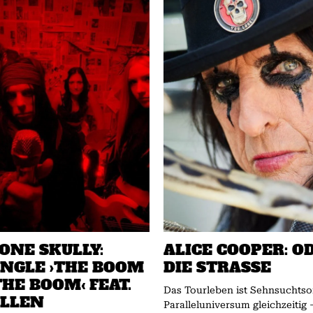
ONE SKULLY:
ALICE COOPER: O
INGLE ›THE BOOM
DIE STRASSE
HE BOOM‹ FEAT.
Das Tourleben ist Sehnsuchtso
OLLEN
Paralleluniversum gleichzeitig 