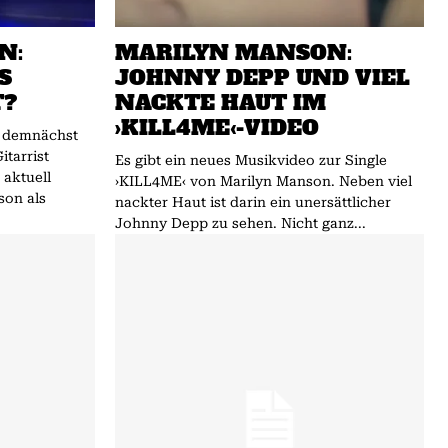
N:
MARILYN MANSON:
S
JOHNNY DEPP UND VIEL
T?
NACKTE HAUT IM
›KILL4ME‹-VIDEO
t demnächst
itarrist
Es gibt ein neues Musikvideo zur Single
›KILL4ME‹ von Marilyn Manson. Neben viel
son als
nackter Haut ist darin ein unersättlicher
Johnny Depp zu sehen. Nicht ganz...