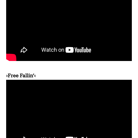
›Free Fallin’‹