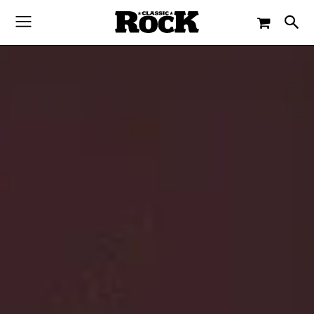
-
By
CLASSIC ROCK
8. OKTOBER 2017