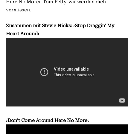
Here No More‹. Tom Petty, wir werden dich
vermissen.
Zusammen mit Stevie Nicks: ›Stop Draggin‘ My
Heart Around‹
›Don’t Come Around Here No More‹