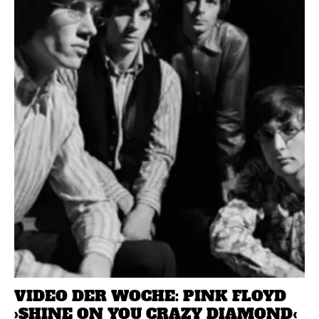
VIDEO DER WOCHE: PINK FLOYD
›SHINE ON YOU CRAZY DIAMOND‹