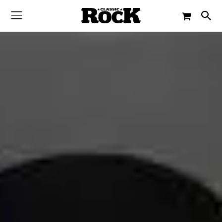
-
By
MICHAEL WOLF
21. SEPTEMBER 2018