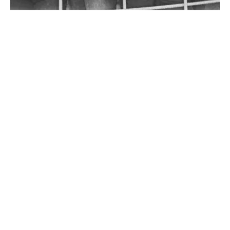
NO BUSINESS LIKE SHOW
BUSINESS
Mit ihrer einzigartigen Mischung aus
genreübergreifender Musik, theatralischer
Präsentation, sozialem Engagement und Fanverehrung
hätte es The Sensational Alex Harvey Band verdient,
mehr Platten zu...