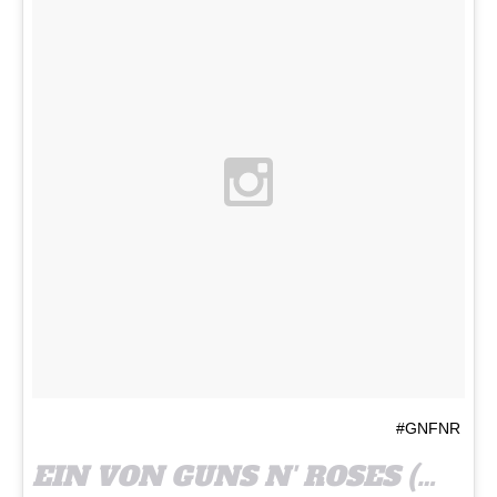
#GNFNR
EIN VON GUNS N' ROSES (@GUNSNROSES) GEPOSTETES FOTO AM