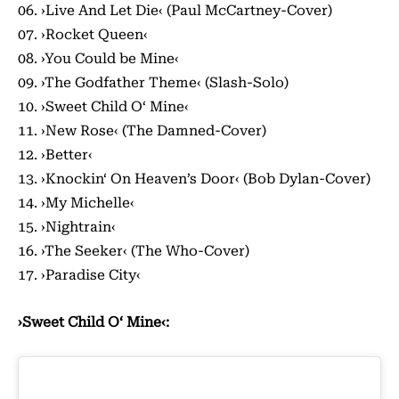
06. ›Live And Let Die‹ (Paul McCartney-Cover)
07. ›Rocket Queen‹
08. ›You Could be Mine‹
09. ›The Godfather Theme‹ (Slash-Solo)
10. ›Sweet Child O‘ Mine‹
11. ›New Rose‹ (The Damned-Cover)
12. ›Better‹
13. ›Knockin‘ On Heaven’s Door‹ (Bob Dylan-Cover)
14. ›My Michelle‹
15. ›Nightrain‹
16. ›The Seeker‹ (The Who-Cover)
17. ›Paradise City‹
›Sweet Child O‘ Mine‹: