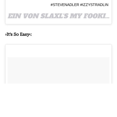
#STEVENADLER #IZZYSTRADLIN
EIN VON SLAXL'S MY FOOKIN OTP
›It’s So Easy‹: