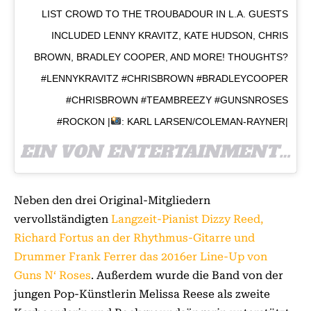
LIST CROWD TO THE TROUBADOUR IN L.A. GUESTS
INCLUDED LENNY KRAVITZ, KATE HUDSON, CHRIS
BROWN, BRADLEY COOPER, AND MORE! THOUGHTS?
#LENNYKRAVITZ #CHRISBROWN #BRADLEYCOOPER
#CHRISBROWN #TEAMBREEZY #GUNSNROSES
#ROCKON |
: KARL LARSEN/COLEMAN-RAYNER|
EIN VON ENTERTAINMENT PRESCRIPTION LLC (@ENTERTAINMENTPRESCRIPTION_) GEPOSTETES FOTO AM
Neben den drei Original-Mitgliedern
vervollständigten
Langzeit-Pianist Dizzy Reed,
Richard Fortus an der Rhythmus-Gitarre und
Drummer Frank Ferrer das 2016er Line-Up von
Guns N‘ Roses
. Außerdem wurde die Band von der
jungen Pop-Künstlerin Melissa Reese als zweite