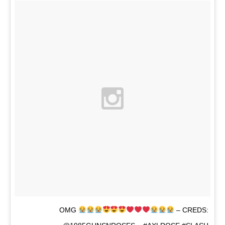
OMG
– CREDS: