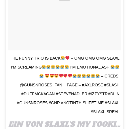
THE FUNNY TRIO IS BACK
– OMG OMG OMG SLAXL
I'M SCREAMING
I'M EMOTIONAL ASF
– CREDS:
@GUNSNROSES_FAN__PAGE – #AXLROSE #SLASH
#DUFFMCKAGAN #STEVENADLER #IZZYSTRADLIN
#GUNSNROSES #GNR #NOTINTHISLIFETIME #SLAXL
#SLAXLISREAL
EIN VON SLAXL'S MY FOOKIN OTP