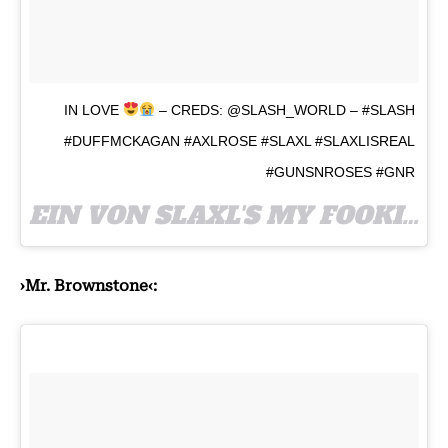
IN LOVE
– CREDS: @SLASH_WORLD – #SLASH
#DUFFMCKAGAN #AXLROSE #SLAXL #SLAXLISREAL
#GUNSNROSES #GNR
EIN VON SLAXL'S MY FOOKIN OTP
›Mr. Brownstone‹: