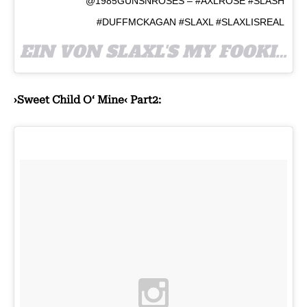
@1985GUNSNROSES – #AXLROSE #SLASH
#DUFFMCKAGAN #SLAXL #SLAXLISREAL
EIN VON SLAXL'S MY FOOKIN OTP
›Sweet Child O‘ Mine‹ Part2: