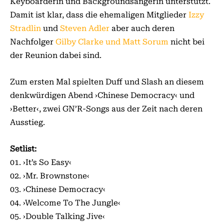
Keyboarderin und Backgroundsängerin unterstützt.
Damit ist klar, dass die ehemaligen Mitglieder
Izzy
Stradlin
und
Steven Adler
aber auch deren
Nachfolger
Gilby Clarke und Matt Sorum
nicht bei
der Reunion dabei sind.
Zum ersten Mal spielten Duff und Slash an diesem
denkwürdigen Abend ›Chinese Democracy‹ und
›Better‹, zwei GN’R-Songs aus der Zeit nach deren
Ausstieg.
Setlist:
01. ›It’s So Easy‹
02. ›Mr. Brownstone‹
03. ›Chinese Democracy‹
04. ›Welcome To The Jungle‹
05. ›Double Talking Jive‹