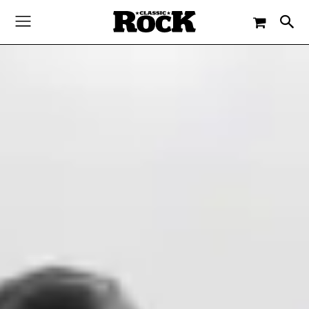
-
By
ISABEL JENTZSCH
26. AUGUST 2016