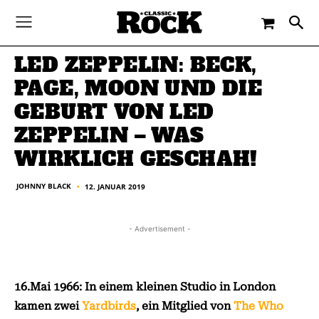
-
By
JOHNNY BLACK
12. JANUAR 2019
LED ZEPPELIN: BECK,
PAGE, MOON UND DIE
GEBURT VON LED
ZEPPELIN – WAS
WIRKLICH GESCHAH!
JOHNNY BLACK
12. JANUAR 2019
■
- Advertisement -
16.Mai 1966: In einem kleinen Studio in London
kamen zwei
Yardbirds
, ein Mitglied von
The Who