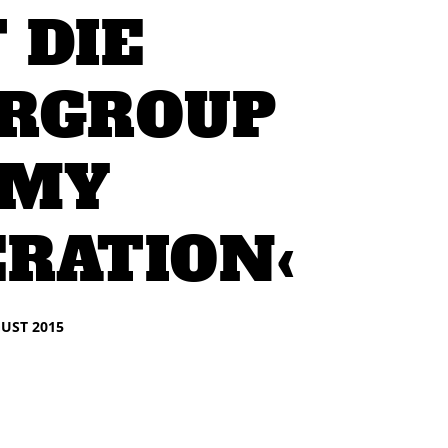
 DIE
RGROUP
›MY
RATION‹
GUST 2015