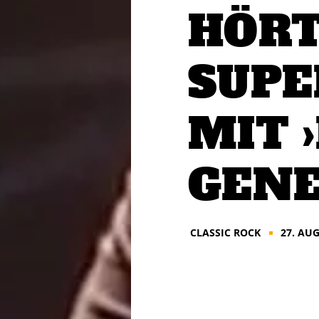
HÖRT
SUPE
MIT 
GENE
CLASSIC ROCK
27. AU
■