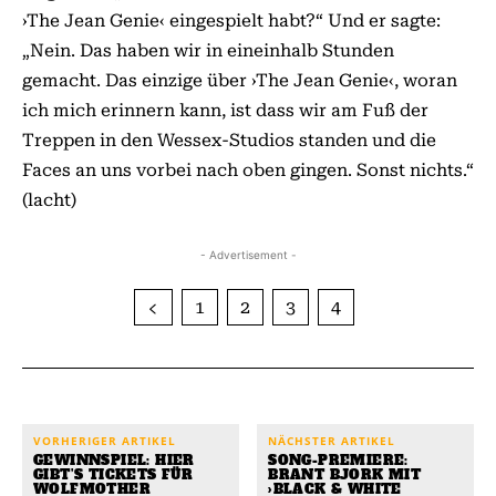
›The Jean Genie‹ eingespielt habt?“ Und er sagte:
„Nein. Das haben wir in eineinhalb Stunden
gemacht. Das einzige über ›The Jean Genie‹, woran
ich mich erinnern kann, ist dass wir am Fuß der
Treppen in den Wessex-Studios standen und die
Faces an uns vorbei nach oben gingen. Sonst nichts.“
(lacht)
- Advertisement -
1
2
3
4
VORHERIGER ARTIKEL
NÄCHSTER ARTIKEL
GEWINNSPIEL: HIER
SONG-PREMIERE:
GIBT’S TICKETS FÜR
BRANT BJORK MIT
WOLFMOTHER
›BLACK & WHITE