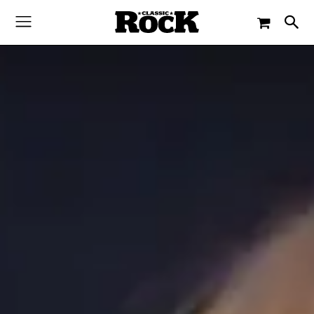
-
By
MICK WALL
14. MÄRZ 2019