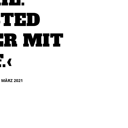
STED
ER MIT
.‹
. MÄRZ 2021