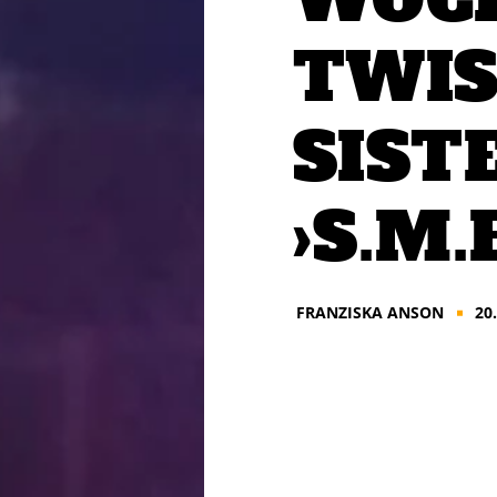
TWI
SIST
›S.M.F
FRANZISKA ANSON
20
■