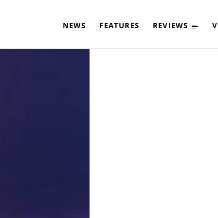
›S.M.F.‹
NEWS
FEATURES
REVIEWS
V
-
By
FRANZISKA ANSON
20. MÄRZ 2021