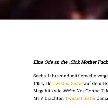
Eine Ode an die „Sick Mother Fucke
Sechs Jahre sind mittlerweile verg
1984, als
Twisted Sister
auf dem Hö
Megahits wie ›We’re Not Gonna Take
MTV brachten
Twisted Sister
damal