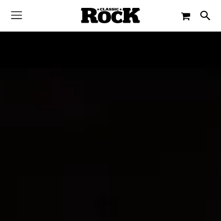
-
By
PAUL SCHMITZ
28. JANUAR 2017