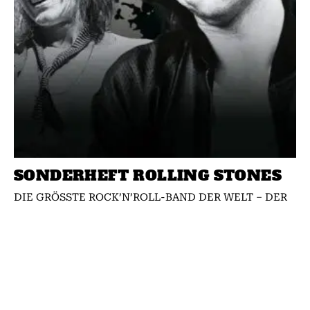
SONDERHEFT ROLLING STONES
DIE GRÖSSTE ROCK’N’ROLL-BAND DER WELT – DER
ULTIMATIVE GUIDE AUF 132 Seiten!!!
Jetzt am Kiosk
oder direkt online sichern! https://classicrock.net/shop/
Über 60 Jahre Sex, Drugs...