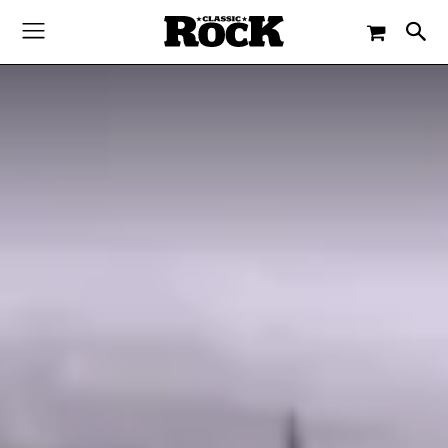
-
By
CLASSIC ROCK
15. MAI 2017