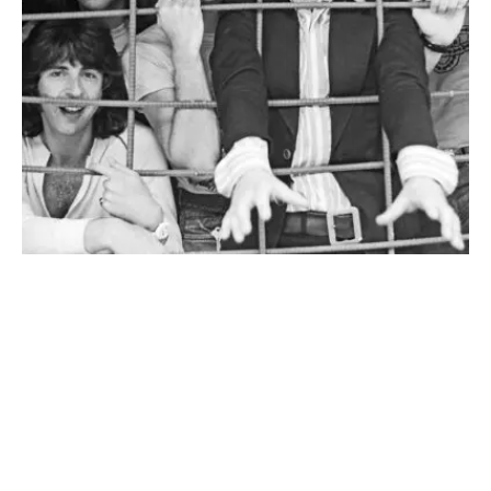
NO BUSINESS LIKE SHOW
BUSINESS
Mit ihrer einzigartigen Mischung aus
genreübergreifender Musik, theatralischer
Präsentation, sozialem Engagement und Fanverehrung