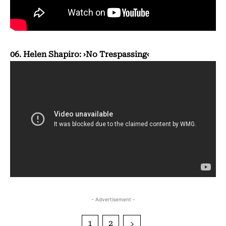
06. Helen Shapiro: ›No Trespassing‹
- Advertisement -
1
2