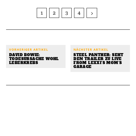
1
2
3
4
VORHERIGER ARTIKEL
NÄCHSTER ARTIKEL
DAVID BOWIE:
STEEL PANTHER: SEHT
TODESURSACHE WOHL
DEN TRAILER ZU LIVE
LEBERKREBS
FROM LEXXI’S MOM’S
GARAGE
WEITERLESEN