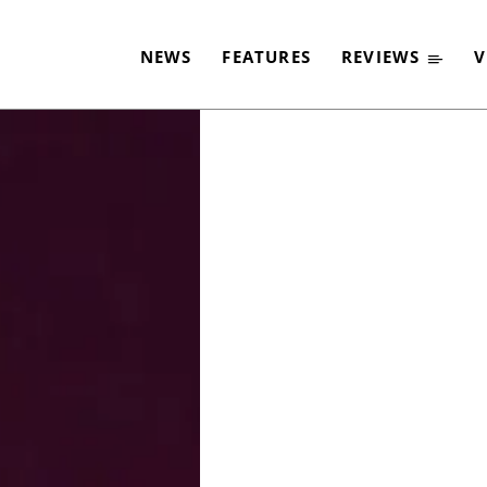
ZWEI NEUE SONGS
NEWS
FEATURES
REVIEWS
V
-
By
CLASSIC ROCK
31. MAI 2017