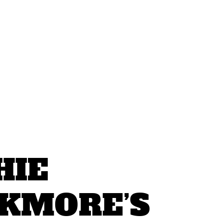
HIE
KMORE’S