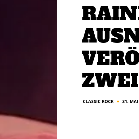
RAIN
AUSN
VERÖ
ZWEI
CLASSIC ROCK
31. MAI
■