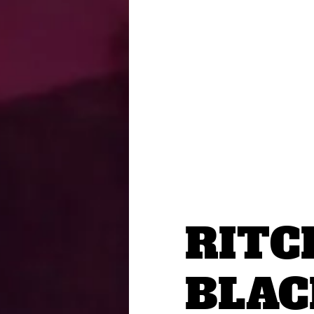
RITC
BLAC