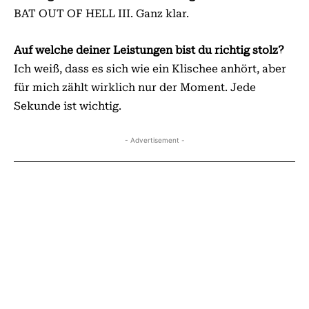
BAT OUT OF HELL III. Ganz klar.
Auf welche deiner Leistungen bist du richtig stolz?
Ich weiß, dass es sich wie ein Klischee anhört, aber
für mich zählt wirklich nur der Moment. Jede
Sekunde ist wichtig.
- Advertisement -
VORHERIGER ARTIKEL
NÄCHSTER ARTIKEL
VIDEO DER WOCHE:
VIBRAVOID: 30 JAHRE
ROBERT PALMER MIT
UNDERGROUND
›ADDICTED TO LOVE‹