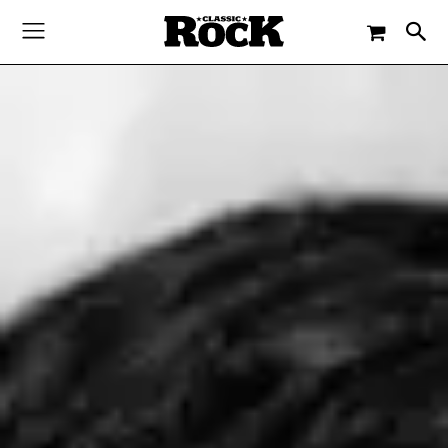
-
By
PAUL ELLIOTT
27. SEPTEMBER 2020