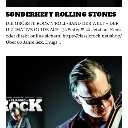
SONDERHEFT ROLLING STONES
DIE GRÖSSTE ROCK’N’ROLL-BAND DER WELT – DER
ULTIMATIVE GUIDE AUF 132 Seiten!!!
Jetzt am Kiosk
oder direkt online sichern! https://classicrock.net/shop/
Über 60 Jahre Sex, Drugs...