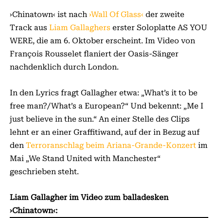
›Chinatown‹ ist nach
›Wall Of Glass‹
der zweite
Track aus
Liam Gallaghers
erster Soloplatte AS YOU
WERE, die am 6. Oktober erscheint. Im Video von
François Rousselet flaniert der Oasis-Sänger
nachdenklich durch London.
In den Lyrics fragt Gallagher etwa: „What’s it to be
free man?/What’s a European?“ Und bekennt: „Me I
just believe in the sun.“ An einer Stelle des Clips
lehnt er an einer Graffitiwand, auf der in Bezug auf
den
Terroranschlag beim Ariana-Grande-Konzert
im
Mai „We Stand United with Manchester“
geschrieben steht.
Liam Gallagher im Video zum bal­la­desken
›Chinatown‹: