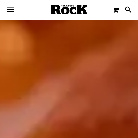
-
By
CLASSIC ROCK
6. JULI 2017