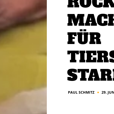
ROCK
MACH
FÜR
TIER
STAR
PAUL SCHMITZ
29. JU
■