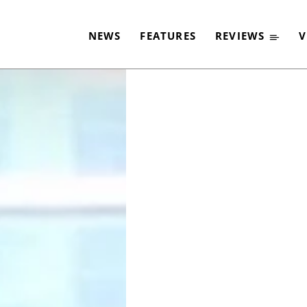
SICH FÜR TIERSCHU
NEWS
FEATURES
REVIEWS
V
-
By
PAUL SCHMITZ
29. JUNI 2017