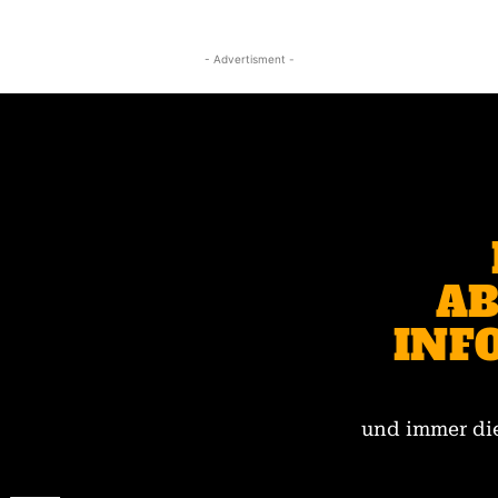
- Advertisment -
AB
INF
und immer die