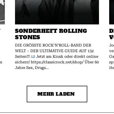
W
SONDERHEFT ROLLING
D
STONES
V
DIE GRÖSSTE ROCK’N’ROLL-BAND DER
Jo
WELT – DER ULTIMATIVE GUIDE AUF 132
ve
Seiten!!!
Jetzt am Kiosk oder direkt online
Gallagher.
ex
sichern! https://classicrock.net/shop/ Über 60
sp
Jahre Sex, Drugs...
ih
MEHR LADEN