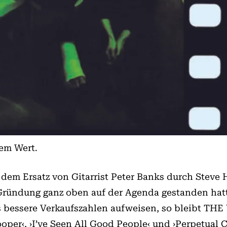
em Wert.
dem Ersatz von Gitarrist Peter Banks durch Steve
r Gründung ganz oben auf der Agenda gestanden hatt
 bessere Verkaufszahlen aufweisen, so bleibt THE
rooper‹, ›I’ve Seen All Good People‹ und ›Perpetual