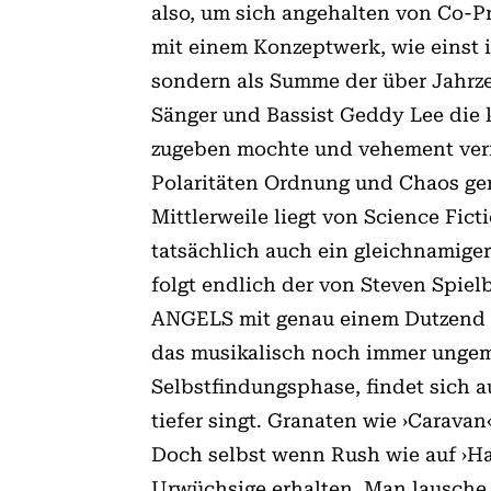
also, um sich angehalten von Co-P
mit einem Konzeptwerk, wie einst 
sondern als Summe der über Jahrze
Sänger und Bassist Geddy Lee die 
zugeben mochte und vehement verne
Polaritäten Ordnung und Chaos gerä
Mittlerweile liegt von Science Fic
tatsächlich auch ein gleichnamiger
folgt endlich der von Steven Spi
ANGELS mit genau einem Dutzend S
das musikalisch noch immer ungeme
Selbstfindungsphase, findet sich a
tiefer singt. Granaten wie ›Cara
Doch selbst wenn Rush wie auf ›Hal
Urwüchsige erhalten. Man lausche e