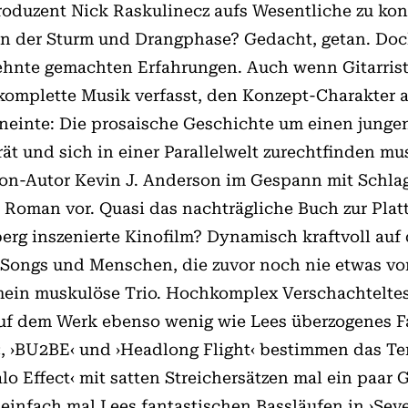
roduzent Nick Raskulinecz aufs Wesentliche zu kon
in der Sturm und Drangphase? Gedacht, getan. Doc
hnte gemachten Erfahrungen. Auch wenn Gitarrist 
komplette Musik verfasst, den Konzept-Charakter a
inte: Die prosaische Geschichte um einen jungen
t und sich in einer Parallelwelt zurechtfinden mu
tion-Autor Kevin J. Anderson im Gespann mit Schla
 Roman vor. Quasi das nachträgliche Buch zur Plat
elberg inszenierte Kinofilm? Dynamisch kraftvoll
ongs und Menschen, die zuvor noch nie etwas vo
in muskulöse Trio. Hochkomplex Verschachteltes i
uf dem Werk ebenso wenig wie Lees überzogenes Fal
van‹, ›BU2BE‹ und ›Headlong Flight‹ bestimmen d
o Effect‹ mit satten Streichersätzen mal ein paar 
infach mal Lees fantastischen Bassläufen in ›Seve