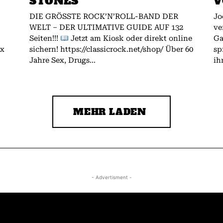
STONES
V
DIE GRÖSSTE ROCK’N’ROLL-BAND DER
Jo
WELT – DER ULTIMATIVE GUIDE AUF 132
ve
Seiten!!!
Jetzt am Kiosk oder direkt online
Gallagher.
ex
sichern! https://classicrock.net/shop/ Über 60
sp
Jahre Sex, Drugs...
ih
MEHR LADEN
- Advertisment -