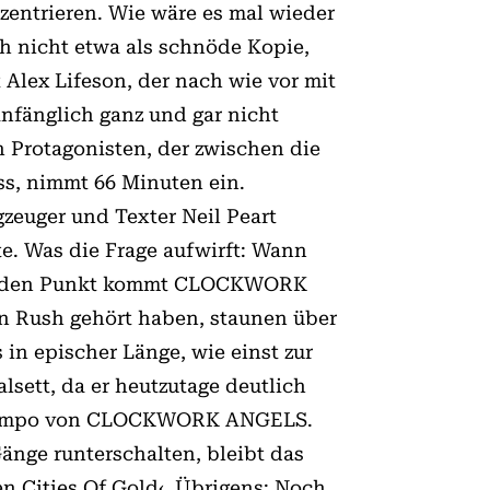
zentrieren. Wie wäre es mal wieder
h nicht etwa als schnöde Kopie,
Alex Lifeson, der nach wie vor mit
nfänglich ganz und gar nicht
 Protagonisten, der zwischen die
ss, nimmt 66 Minuten ein.
gzeuger und Texter Neil Peart
te. Was die Frage aufwirft: Wann
 auf den Punkt kommt CLOCKWORK
n Rush gehört haben, staunen über
n epischer Länge, wie einst zur
sett, da er heutzutage deutlich
as Tempo von CLOCKWORK ANGELS.
Gänge runterschalten, bleibt das
n Cities Of Gold‹. Übrigens: Noch