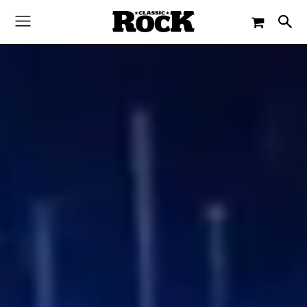
-
By
JACQUELINE FLOSSMANN
6. JANUAR 2018