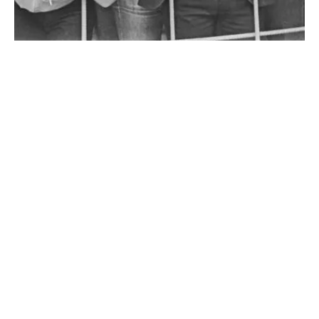
NO BUSINESS LIKE SHOW
BUSINESS
Mit ihrer einzigartigen Mischung aus
genreübergreifender Musik, theatralischer
Präsentation, sozialem Engagement und Fanverehrung
hätte es The Sensational Alex Harvey Band verdient,
mehr Platten zu...