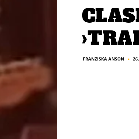
CLAS
›TRA
FRANZISKA ANSON
26
■