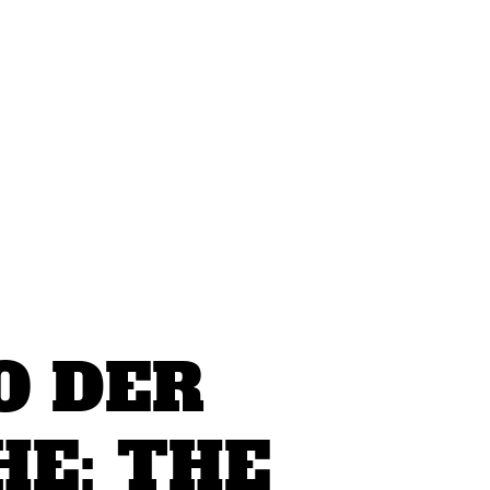
O DER
E: THE