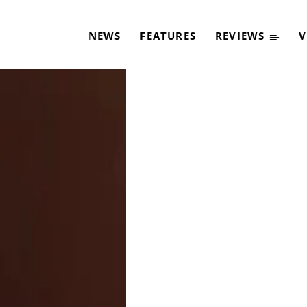
›TRAIN IN VAIN‹
NEWS
FEATURES
REVIEWS
V
-
By
FRANZISKA ANSON
26. JUNI 2021