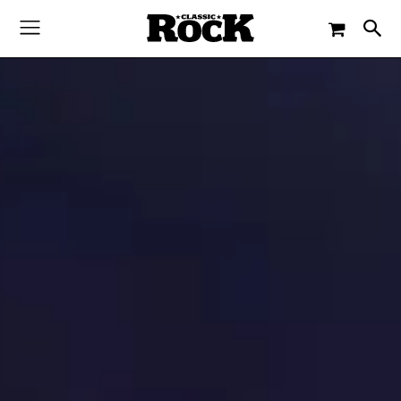
-
By
CLASSIC ROCK
19. MÄRZ 2022