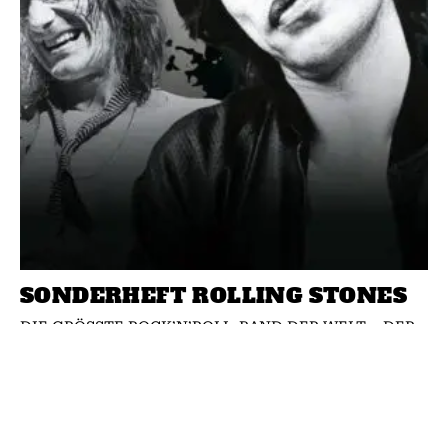
SONDERHEFT ROLLING STONES
DIE GRÖSSTE ROCK’N’ROLL-BAND DER WELT – DER
ULTIMATIVE GUIDE AUF 132 Seiten!!!
Jetzt am Kiosk
oder direkt online sichern! https://classicrock.net/shop/
Über 60 Jahre Sex, Drugs...