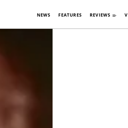
BE ROCK‹
NEWS
FEATURES
REVIEWS
V
-
By
JACQUELINE FLOSSMANN
31. MÄRZ 2018