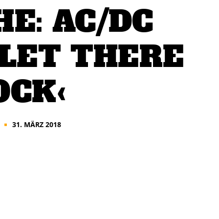
E: AC/DC
›LET THERE
OCK‹
31. MÄRZ 2018
■