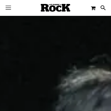
-
By
CLASSIC ROCK
24. MAI 2017