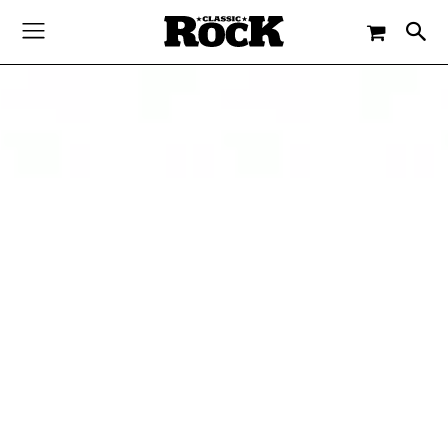
-
By
JACQUELINE FLOSSMANN
23. APRIL 2020