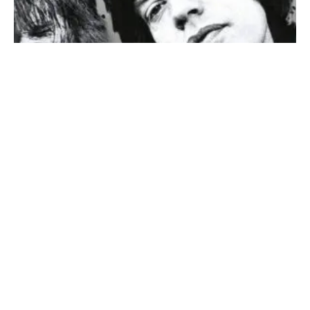
SONDERHEFT ROLLING STONES
DIE GRÖSSTE ROCK’N’ROLL-BAND DER WELT – DER
ULTIMATIVE GUIDE AUF 132 Seiten!!!
Jetzt am Kiosk
oder direkt online sichern! https://classicrock.net/shop/
Über 60 Jahre Sex, Drugs...