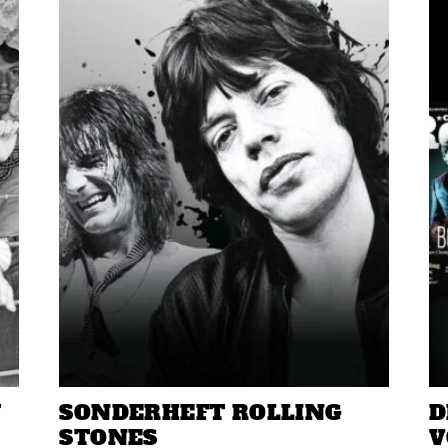
W
SONDERHEFT ROLLING
D
STONES
V