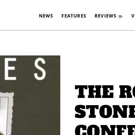
NEWS
FEATURES
REVIEWS
V
-
THE R
STONE
CONFE