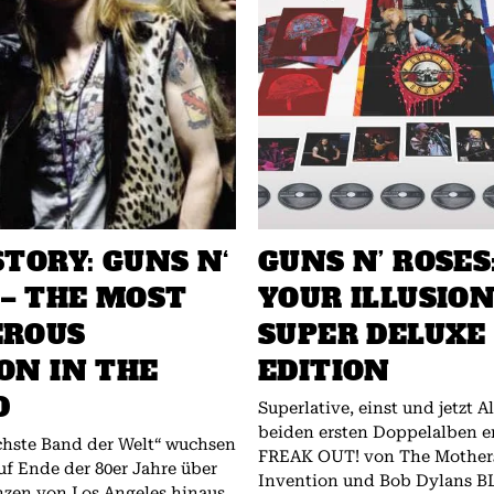
STORY: GUNS N‘
GUNS N’ ROSES
 – THE MOST
YOUR ILLUSIO
EROUS
SUPER DELUXE
ON IN THE
EDITION
D
Superlative, einst und jetzt Als 1966 die
beiden ersten Doppelalben e
ichste Band der Welt“ wuchsen
FREAK OUT! von The Mother
uf Ende der 80er Jahre über
Invention und Bob Dylans 
nzen von Los Angeles hinaus,