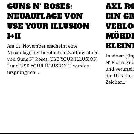
GUNS N‘ ROSES:
AXL RO
NEUAUFLAGE VON
EIN G
USE YOUR ILLUSION
VERLO
I+II
MÖRDE
KLEIN
Am 11. November erscheint eine
Neuauflage der berühmten Zwillingsalben
In einem jün
von Guns N' Roses. USE YOUR ILLUSION
N' Roses-Fr
I und USE YOUR ILLUSION II wurden
und verurteil
ursprünglich...
die Ukraine 
Zeichen...