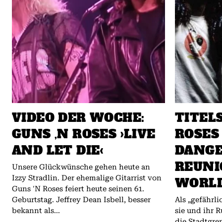
VIDEO DER WOCHE:
TITEL
GUNS ‚N ROSES ›LIVE
ROSES
AND LET DIE‹
DANG
REUNI
Unsere Glückwünsche gehen heute an
Izzy Stradlin. Der ehemalige Gitarrist von
WORL
Guns 'N Roses feiert heute seinen 61.
Geburtstag. Jeffrey Dean Isbell, besser
Als „gefährl
bekannt als...
sie und ihr R
die Stadtgre