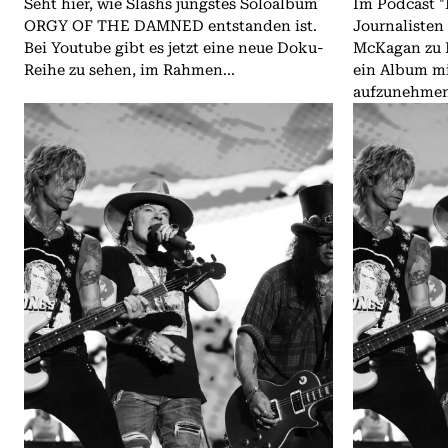
Seht hier, wie Slashs jüngstes Soloalbum
Im Podcast "
ORGY OF THE DAMNED entstanden ist.
Journalisten
Bei Youtube gibt es jetzt eine neue Doku-
McKagan zu P
Reihe zu sehen, im Rahmen...
ein Album mi
aufzunehmen.