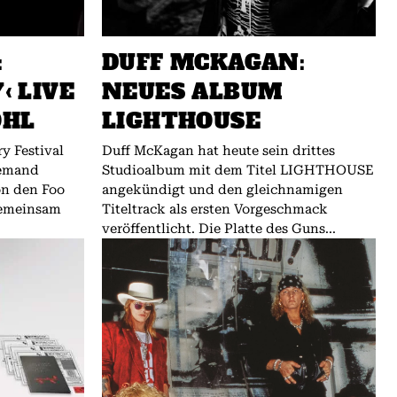
:
DUFF MCKAGAN:
‹ LIVE
NEUES ALBUM
OHL
LIGHTHOUSE
y Festival
Duff McKagan hat heute sein drittes
iemand
Studioalbum mit dem Titel LIGHTHOUSE
on den Foo
angekündigt und den gleichnamigen
gemeinsam
Titeltrack als ersten Vorgeschmack
veröffentlicht. Die Platte des Guns...