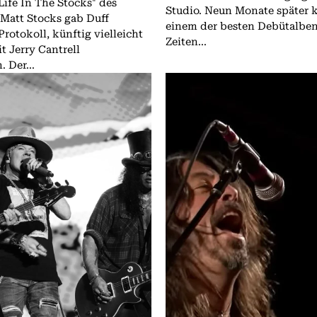
Life In The Stocks" des
Studio. Neun Monate später 
 Matt Stocks gab Duff
einem der besten Debütalben 
rotokoll, künftig vielleicht
Zeiten...
t Jerry Cantrell
 Der...