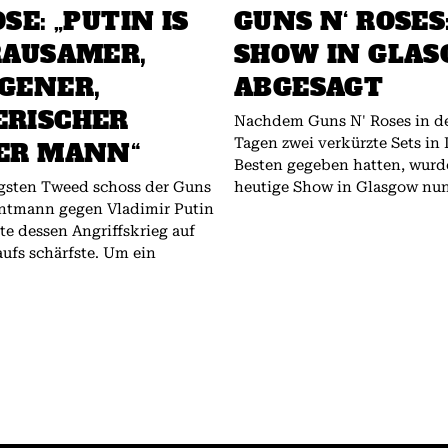
SE: „PUTIN IS
GUNS N‘ ROSES
RAUSAMER,
SHOW IN GLA
GENER,
ABGESAGT
RISCHER
Nachdem Guns N' Roses in de
Tagen zwei verkürzte Sets i
ER MANN“
Besten gegeben hatten, wurd
gsten Tweed schoss der Guns
heutige Show in Glasgow nun.
ontmann gegen Vladimir Putin
te dessen Angriffskrieg auf
aufs schärfste. Um ein