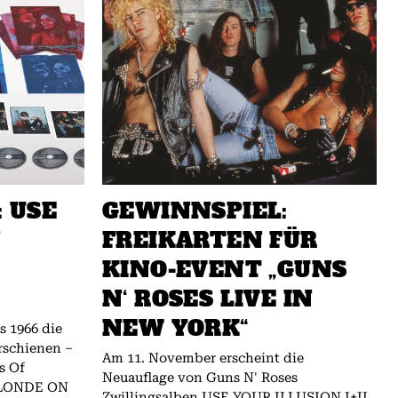
: USE
GEWINNSPIEL:
N
FREIKARTEN FÜR
KINO-EVENT „GUNS
N‘ ROSES LIVE IN
NEW YORK“
rschienen –
Am 11. November erscheint die
s Of
Neuauflage von Guns N' Roses
BLONDE ON
Zwillingsalben USE YOUR ILLUSION I+II.