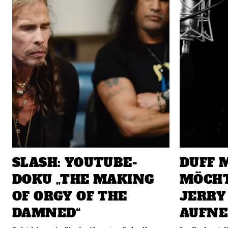
SLASH: YOUTUBE-
DUFF 
DOKU „THE MAKING
MÖCHT
OF ORGY OF THE
JERRY
DAMNED“
AUFN