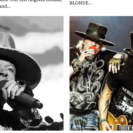
BLONDE...
and...