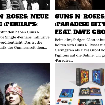
N‘ ROSES: NEUE
GUNS N‘ ROSES
E ›PERHAPS‹
›PARADISE CITY
FEAT. DAVE GR
 Stunden haben Guns N'
ue Single ›Perhaps‹ inklusive
Beim diesjährigen Glastonbur
röffentlicht. Das ist die
holten sich Guns N' Roses n
usik der Gunners seit dem...
Geringeren als Dave Grohl v
Fighters auf die Bühne, um 
›Paradise...