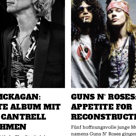
MCKAGAN:
GUNS N‘ ROSES
E ALBUM MIT
APPETITE FOR
 CANTRELL
RECONSTRUCT
EHMEN
Fünf hoffnungsvolle junge M
namens Guns N’ Roses gingen