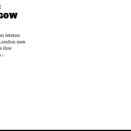
:
SGOW
n letzten
n London zum
e ihre
..