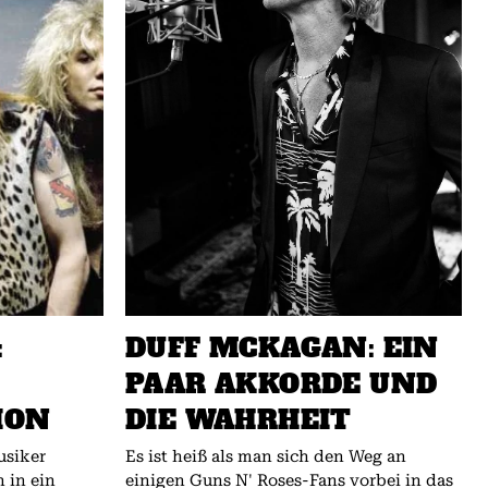
:
DUFF MCKAGAN: EIN
PAAR AKKORDE UND
ION
DIE WAHRHEIT
usiker
Es ist heiß als man sich den Weg an
 in ein
einigen Guns N' Roses-Fans vorbei in das