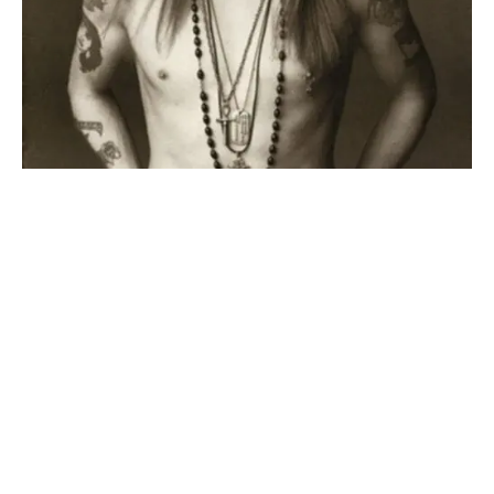
Bei Sound City ließ er die Band dann spielen wie bei
einem Konzert, „mit Axl zwischen den beiden
Eingangstüren zum Studio, damit er alle sehen und
doch vom Aufnahmeraum getrennt sein konnte.“
Sein Ansatz war einfach: „Ich bat sie einfach, all ihre
Songs in ihrem aktuellen Set ohne Overdubs zu
spielen. So wollte ich einfach ein Gefühl für die