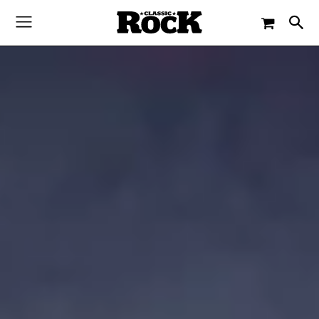
-
By
PAUL ELLIOTT
6. FEBRUAR 2024