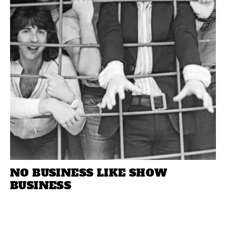
NO BUSINESS LIKE SHOW
BUSINESS
Mit ihrer einzigartigen Mischung aus
genreübergreifender Musik, theatralischer
Präsentation, sozialem Engagement und Fanverehrung