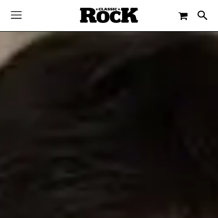
-
By
FRANZISKA ANSON
5. JUNI 2021