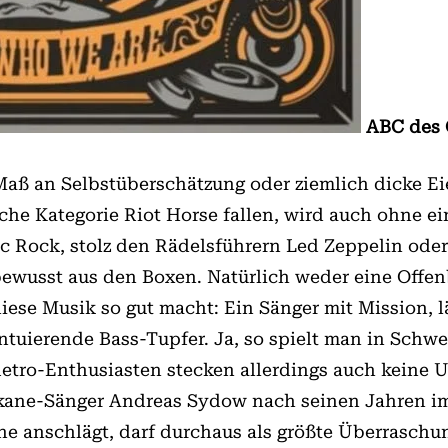
ABC des 
Maß an Selbstüberschätzung oder ziemlich dicke Ei
e Kategorie Riot Horse fallen, wird auch ohne ein
sic Rock, stolz den Rädelsführern Led Zeppelin oder
bewusst aus den Boxen. Natürlich weder eine Offen
diese Musik so gut macht: Ein Sänger mit Mission,
zentuierende Bass-Tupfer. Ja, so spielt man in Sch
Retro-Enthusiasten stecken allerdings auch keine
rkane-Sänger Andreas Sydow nach seinen Jahren im
öne anschlägt, darf durchaus als größte Überrasc