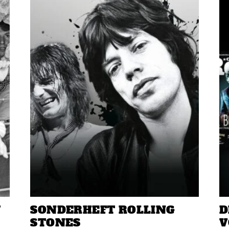
W
SONDERHEFT ROLLING
D
STONES
V