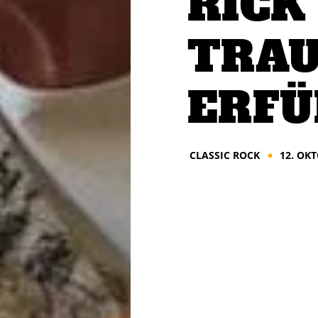
RICK
TRA
ERFÜ
CLASSIC ROCK
12. OK
■