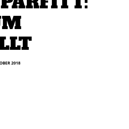
 PARFITT:
UM
LLT
TOBER 2018