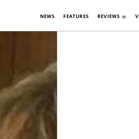
 PARFITT: TRAUM ER
NEWS
FEATURES
REVIEWS
V
-
By
CLASSIC ROCK
12. OKTOBER 2018