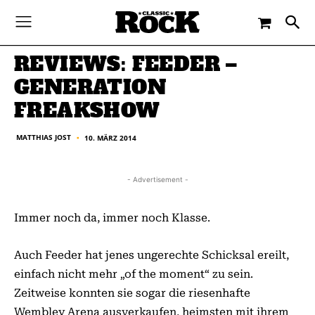
-
By
MATTHIAS JOST
10. MÄRZ 2014
REVIEWS: FEEDER –
GENERATION
FREAKSHOW
MATTHIAS JOST
10. MÄRZ 2014
■
- Advertisement -
Immer noch da, immer noch Klasse.
Auch Feeder hat jenes ungerechte Schicksal ereilt,
einfach nicht mehr „of the moment“ zu sein.
Zeitweise konnten sie sogar die riesenhafte
Wembley Arena ausverkaufen, heimsten mit ihrem