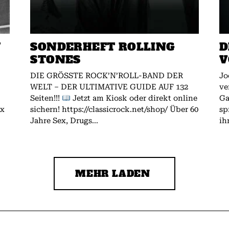
W
SONDERHEFT ROLLING
D
STONES
V
DIE GRÖSSTE ROCK’N’ROLL-BAND DER
Jo
WELT – DER ULTIMATIVE GUIDE AUF 132
ve
Seiten!!!
Jetzt am Kiosk oder direkt online
Gallagher.
ex
sichern! https://classicrock.net/shop/ Über 60
sp
Jahre Sex, Drugs...
ih
MEHR LADEN