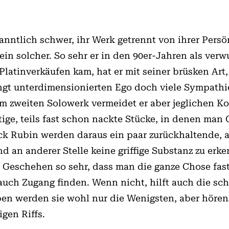
anntlich schwer, ihr Werk ge­­trennt von ihrer Persö
 ein solcher. So sehr er in den 90er-Jahren als ve
atinverkäufen kam, hat er mit seiner brüsken Art
gt unterdimensionierten Ego doch viele Sympathien
em zweiten Solowerk vermeidet er aber jeglichen Ko
tige, teils fast schon nackte Stücke, in denen man 
ck Rubin werden daraus ein paar zurückhal­tende, 
nd an anderer Stelle keine griffige Substanz zu erk
Geschehen so sehr, dass man die ganze Cho­se fast 
uch Zugang finden. Wenn nicht, hilft auch die sc
ben werden sie wohl nur die Wenigsten, aber hören
gen Riffs.