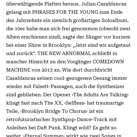
überwältigende Platten heraus. Julian Casablancas
gelang mit PHRASES FOR THE YOUNG zum Ende
des Jahrzehnts ein ziemlich großartiges Soloalbum,
die 10er habe man sich frei genommen (obwohl zwei
Alben erschienen sind), sagte der Sänger vor kurzem
bei einer Show in Brooklyn: „Jetzt sind wir aufgetaut
und zurück“. THE NEW ABNORMAL schließt in
mancher Hinsicht an den Vorgänger COMEDOWN
MACHINE von 2013 an. Wie dort durchbricht
Casablancas seinen cool-gezogenen Gesang immer
wieder mit Falsett-Passagen, auch die Synthesizer
sind geblieben. Der Opener ›The Adults Are Talking‹
klingt fast nach The XX, ›Selfless‹ hat traumartige
Teile, ›Brooklyn Bridge To Chorus‹ ist ein
retrofuturistischer Synthpop-Dance-Track mit
Anleihen bei Daft Punk. Klingt wild? Es geht so
weiter. ›Eternal Summer‹ wirkt wie zwei Songs in