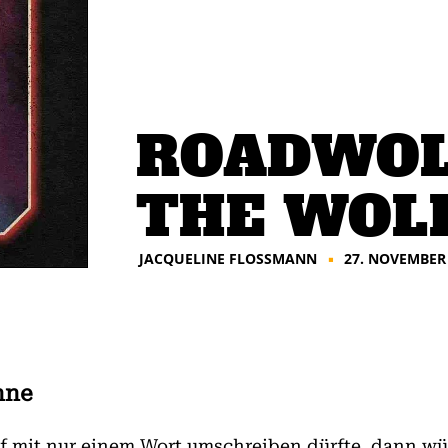
ROADWOL
THE WOL
JACQUELINE FLOSSMANN
27. NOVEMBER
■
nne
mit nur einem Wort umschreiben dürfte, dann wür