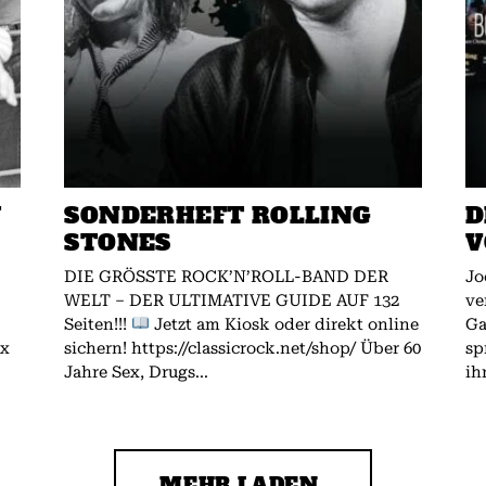
W
SONDERHEFT ROLLING
D
STONES
V
DIE GRÖSSTE ROCK’N’ROLL-BAND DER
Jo
WELT – DER ULTIMATIVE GUIDE AUF 132
ve
Seiten!!!
Jetzt am Kiosk oder direkt online
Gallagher.
ex
sichern! https://classicrock.net/shop/ Über 60
sp
Jahre Sex, Drugs...
ih
MEHR LADEN