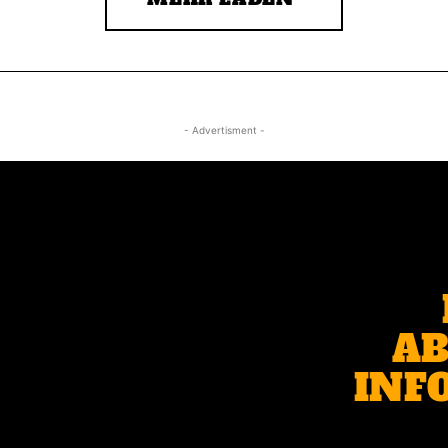
- Advertisment -
AB
INF