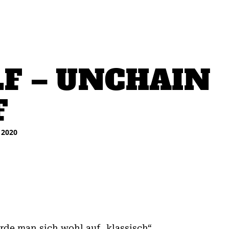
F – UNCHAIN
F
 2020
de man sich wohl auf „klassisch“