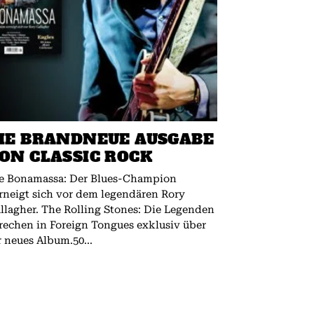
IE BRANDNEUE AUSGABE
ON CLASSIC ROCK
e Bonamassa: Der Blues-Champion
rneigt sich vor dem legendären Rory
 The Rolling Stones: Die Legenden
rechen in Foreign Tongues exklusiv über
r neues Album.50...