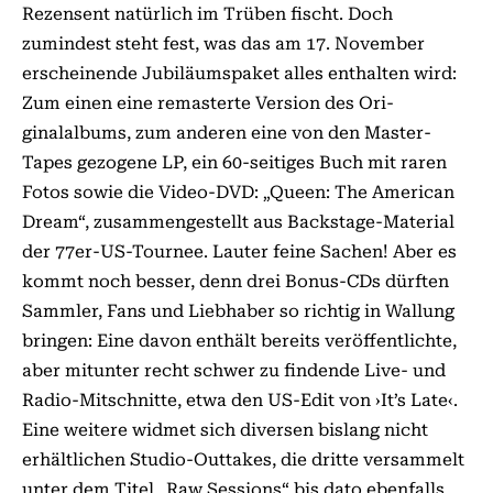
Rezensent natürlich im Trüben fischt. Doch
zumindest steht fest, was das am 17. November
erscheinende Jubi­läumspaket alles enthalten wird:
Zum einen eine remasterte Version des Ori­
ginalalbums, zum anderen eine von den Master-
Tapes gezogene LP, ein 60-seitiges Buch mit raren
Fotos so­­wie die Video-DVD: „Queen: The American
Dream“, zusammengestellt aus Backstage-Material
der 77er-US-Tournee. Lauter feine Sachen! Aber es
kommt noch besser, denn drei Bonus-CDs dürften
Sammler, Fans und Liebhaber so richtig in Wallung
bringen: Eine davon enthält bereits veröffentlichte,
aber mitunter recht schwer zu findende Live- und
Radio-Mitschnitte, etwa den US-Edit von ›It’s Late‹.
Eine weitere widmet sich diversen bislang nicht
erhältlichen Studio-Outtakes, die dritte versammelt
unter dem Titel „Raw Sessions“ bis dato ebenfalls