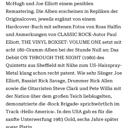
McHugh und Joe Elliott einem peniblen
Remastering. Die Alben erscheinen in Repliken der
Original­­cover, jeweils ergänzt von einem
Hardcover-Buch mit seltenen Fotos von Ross Halfin
und Anmerkungen von CLASSIC ROCK-Autor Paul
Elliott. THE VINYL BOXSET: VOLUME ONE setzt mit
acht 180-Gramm-Alben bei der Stun­de Null an: Das
Debüt ON THROUGH THE NIGHT (1980) des
Quintetts aus Sheffield mit Nähe zum US-Hairspray-
Metal klang schon recht patent. Wie sehr Sänger Joe
Elliott, Bas­sist Rick Savage, Drummer Rick Allen
sowie die Gitarristen Steve Clark und Pete Willis mit
der Nation über dem großen Teich liebäugelten,
demonstrierte die ›Rock Brigade‹ sprichwörtlich im
Track ›Hello America‹. In den USA gab es für die
sanfte Unterwerfung 1983 Gold, sechs Jahre später
sogar Platin.