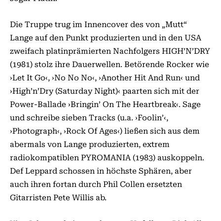
Die Truppe trug im Innencover des von „Mutt“
Lange auf den Punkt produzierten und in den USA
zweifach platinprämierten Nachfolgers HIGH’N’­DRY
(1981) stolz ihre Dauerwellen. Betörende Rocker wie
›Let It Go‹, ›No No No‹, ›Another Hit And Run‹ und
›High’n’Dry (Saturday Night)‹ paarten sich mit der
Power-Ballade ›Bringin’ On The Heartbreak‹. Sage
und schreibe sieben Tracks (u.a. ›Foolin’‹,
›Photograph‹, ›Rock Of Ages‹) ließen sich aus dem
abermals von Lange produzierten, extrem
radiokompatiblen PYROMANIA (1983) auskoppeln.
Def Leppard schossen in höchste Sphären, aber
auch ihren fortan durch Phil Collen ersetzten
Gitarristen Pete Willis ab.