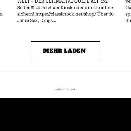
WELT – DER ULTIMATIVE GUIDE AUF 132
ve
Seiten!!!
Jetzt am Kiosk oder direkt online
Gallagher.
ex
sichern! https://classicrock.net/shop/ Über 60
sp
Jahre Sex, Drugs...
ih
MEHR LADEN
- Advertisment -