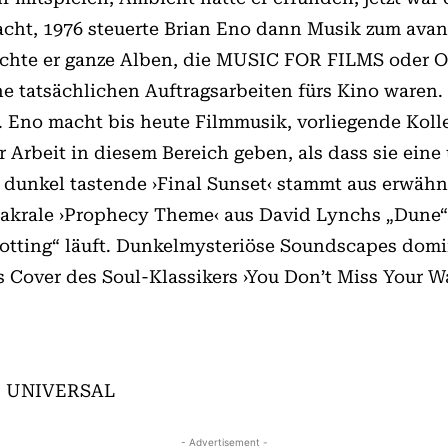
acht, 1976 steuerte Brian Eno dann Musik zum avant
ntlichte er ganze Alben, die MUSIC FOR FILMS o
e tatsächlichen Auftragsarbeiten fürs Kino waren.
 Eno macht bis heute Filmmusik, vorliegende Koll
r Arbeit in diesem Bereich geben, als dass sie ei
 dunkel tastende ›Final Sunset‹ stammt aus erwähn
akrale ›Prophecy Theme‹ aus David Lynchs „Dune“ 
potting“ läuft. Dunkelmysteriöse Soundscapes domi
Cover des Soul-Klassikers ›You Don’t Miss Your Wa
0, UNIVERSAL
- Advertisement -