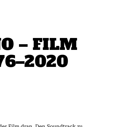
O – FILM
76–2020
 der Film dran. Den Soundtrack zu