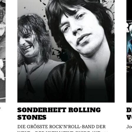
W
SONDERHEFT ROLLING
D
STONES
V
DIE GRÖSSTE ROCK’N’ROLL-BAND DER
Jo