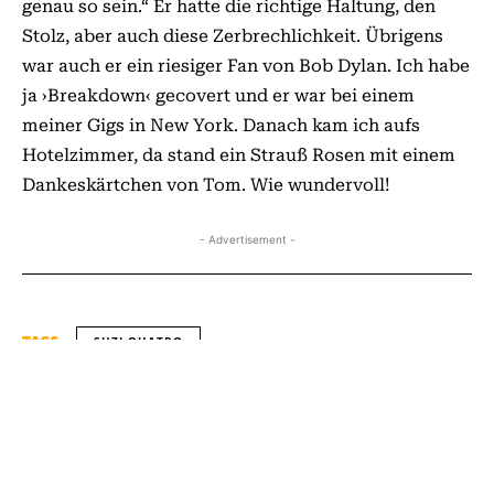
genau so sein.“ Er hatte die richtige Haltung, den
Stolz, aber auch diese Zerbrechlichkeit. Übrigens
war auch er ein riesiger Fan von Bob Dylan. Ich habe
ja ›Breakdown‹ gecovert und er war bei einem
meiner Gigs in New York. Danach kam ich aufs
Hotelzimmer, da stand ein Strauß Rosen mit einem
Dankeskärtchen von Tom. Wie wundervoll!
- Advertisement -
SUZI QUATRO
TAGS
VORHERIGER ARTIKEL
NÄCHSTER ARTIKEL
BRYAN ADAMS: SO
FLASHBACK: DÉJÀ VU
HAPPY IT HURTS
VON CROSBY, STILLS,
NASH & YOUNG
ERSCHEINT