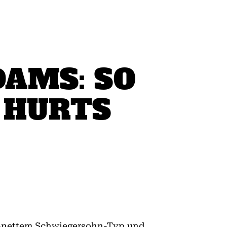
AMS: SO
 HURTS
ig-nettem Schwiegersohn-Typ und