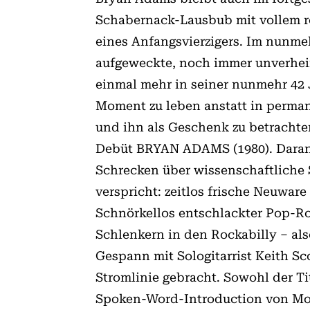
Schabernack-Lausbub mit vollem ro
eines Anfangsvierzigers. Im nunme
aufgeweckte, noch immer unverheira
einmal mehr in seiner nunmehr 42 
Moment zu leben anstatt in perman
und ihn als Geschenk zu betrachten
Debüt BRYAN ADAMS (1980). Daran s
Schrecken über wissenschaftliche 
verspricht: zeitlos frische Neuwa
Schnörkellos entschlackter Pop-R
Schlenkern in den Rockabilly – al
Gespann mit Sologitarrist Keith S
Stromlinie gebracht. Sowohl der Ti
Spoken-Word-Introduction von Mon