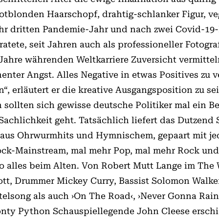
tblonden Haarschopf, drahtig-schlanker Figur, v
hr dritten Pandemie-Jahr und nach zwei Covid-19
tete, seit Jahren auch als professioneller Fotogra
Jahre währenden Weltkarriere Zuversicht vermittel
enter Angst. Alles Negative in etwas Positives z
“, erläutert er die kreative Ausgangsposition zu s
ollten sich gewisse deutsche Politiker mal ein B
Sachlichkeit geht. Tatsächlich liefert das Dutzend
re aus Ohrwurmhits und Hymnischem, gepaart mit je
ock-Mainstream, mal mehr Pop, mal mehr Rock und 
so alles beim Alten. Von Robert Mutt Lange im The
cott, Drummer Mickey Curry, Bassist Solomon Walke
telsong als auch ›On The Road‹, ›Never Gonna Rain‹
ty Python Schauspiellegende John Cleese erschi