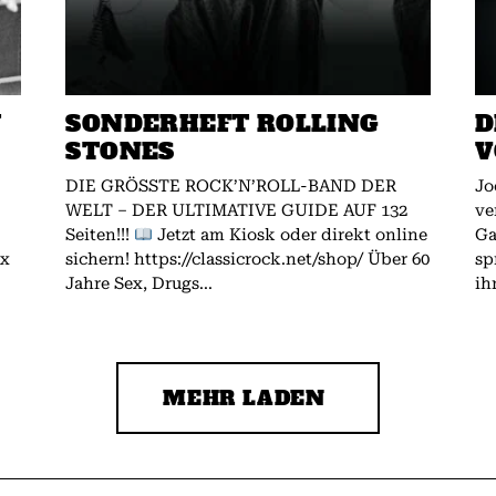
W
SONDERHEFT ROLLING
D
STONES
V
DIE GRÖSSTE ROCK’N’ROLL-BAND DER
Jo
WELT – DER ULTIMATIVE GUIDE AUF 132
ve
Seiten!!!
Jetzt am Kiosk oder direkt online
Gallagher.
ex
sichern! https://classicrock.net/shop/ Über 60
sp
Jahre Sex, Drugs...
ih
MEHR LADEN