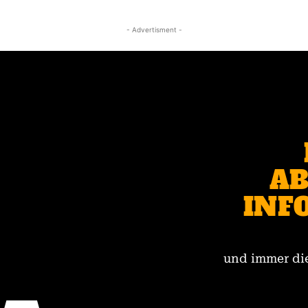
- Advertisment -
AB
INF
und immer die