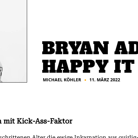
BRYAN AD
HAPPY IT
MICHAEL KÖHLER
11. MÄRZ 2022
■
 mit Kick-Ass-Faktor
schrittenen Alter die ewige Inkarnation aus quirl