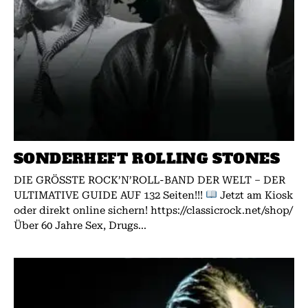
SONDERHEFT ROLLING STONES
DIE GRÖSSTE ROCK’N’ROLL-BAND DER WELT – DER
ULTIMATIVE GUIDE AUF 132 Seiten!!!
Jetzt am Kiosk
oder direkt online sichern! https://classicrock.net/shop/
Über 60 Jahre Sex, Drugs...